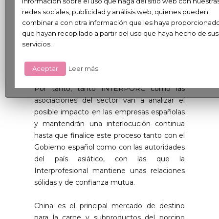
información sobre el uso que haga del sitio web con nuestra
algunas empresas de otros países
redes sociales, publicidad y análisis web, quienes pueden
europeos, entrará en vigor el 10 de
combinarla con otra información que les haya proporcionad
septiembre de manera provisional, fecha
que hayan recopilado a partir del uso que haya hecho de sus
desde la cual los importadores deberán
servicios.
presentar ante la Aduana de la República
Popular China dicho depósito de garantía.
Aceptar
Leer más
Por tanto, tanto INTERPORC como las
asociaciones del sector van a analizar el
posible impacto en las empresas españolas
y mantendrán una interlocución continua
hasta que finalice este proceso tanto con el
Gobierno español como con las autoridades
del país asiático, con las que la
Interprofesional mantiene unas relaciones
sólidas y de confianza mutua.
China es el principal mercado de destino
para la carne y subproductos del porcino