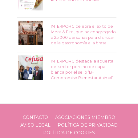
INTERPORC celebra el éxito de
Meat & Fire, que ha congregado
a 25.000 personas para disfrutar
de la gastronomía a la brasa
INTERPORC destaca la apuesta
del sector porcino de capa
blanca por el sello ‘B+
Compromiso Bienestar Animal’
CONTACTO
ASOCIACIONES MIEMBRO
AVISO LEGAL
POLÍTICA DE PRIVACIDAD
POLÍTICA DE COOKIES