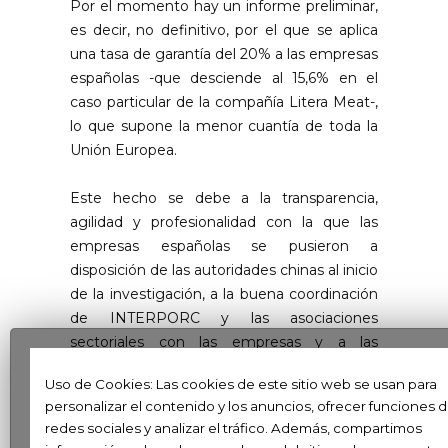
Por el momento hay un informe preliminar,
es decir, no definitivo, por el que se aplica
una tasa de garantía del 20% a las empresas
españolas -que desciende al 15,6% en el
caso particular de la compañía Litera Meat-,
lo que supone la menor cuantía de toda la
Unión Europea.
Este hecho se debe a la transparencia,
agilidad y profesionalidad con la que las
empresas españolas se pusieron a
disposición de las autoridades chinas al inicio
de la investigación, a la buena coordinación
de INTERPORC y las asociaciones
sectoriales con las empresas y a las
excelentes relaciones de confianza con las
Uso de Cookies: Las cookies de este sitio web se usan para
que trabajan con los operadores de ese país.
personalizar el contenido y los anuncios, ofrecer funciones 
redes sociales y analizar el tráfico. Además, compartimos
Esta tasa, que se eleva hasta el 62,4% para