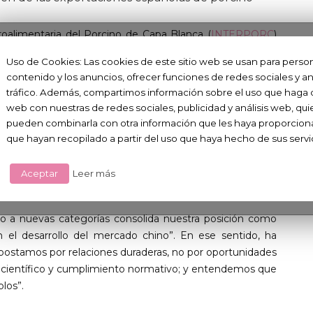
roalimentaria del Porcino de Capa Blanca (
INTERPORC
)
a y China en materia de sanidad animal y exportaciones
Uso de Cookies: Las cookies de este sitio web se usan para persona
ector general, Alberto Herranz, en la embajada de China
contenido y los anuncios, ofrecer funciones de redes sociales y ana
la feria CIIE (China International Import Expo 2026).
tráfico. Además, compartimos información sobre el uso que haga de
web con nuestras de redes sociales, publicidad y análisis web, qu
 visita a ese país del presidente del Gobierno, Pedro
pueden combinarla con otra información que les haya proporcion
ciales para el
sector porcino
español en su principal
que hayan recopilado a partir del uso que haya hecho de sus servi
a exportación de proteínas procesadas; mientras que el
ara la exportación de porcino a China con el objetivo de
Aceptar
Leer más
o a nuevas categorías consolida nuestra posición como
 el desarrollo del mercado chino”. En ese sentido, ha
apostamos por relaciones duraderas, no por oportunidades
or científico y cumplimiento normativo; y entendemos que
los”.