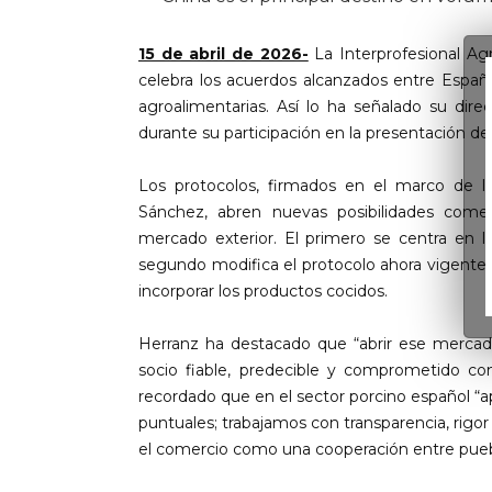
15 de abril de 2026-
La Interprofesional Ag
celebra los acuerdos alcanzados entre Españ
agroalimentarias. Así lo ha señalado su dir
durante su participación en la presentación de 
Los protocolos, firmados en el marco de la
Sánchez, abren nuevas posibilidades comer
mercado exterior. El primero se centra en l
segundo modifica el protocolo ahora vigente p
incorporar los productos cocidos.
Herranz ha destacado que “abrir ese mercad
socio fiable, predecible y comprometido con
recordado que en el sector porcino español “
puntuales; trabajamos con transparencia, rig
el comercio como una cooperación entre pueb