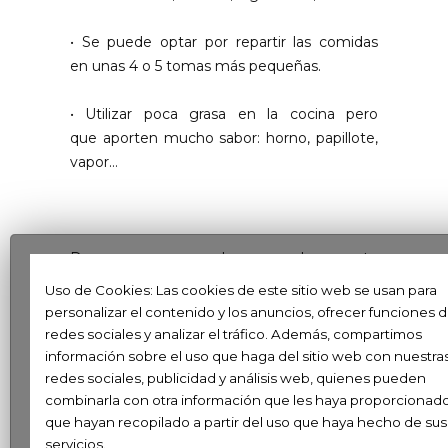
• Se puede optar por repartir las comidas
en unas 4 o 5 tomas más pequeñas.
• Utilizar poca grasa en la cocina pero
que aporten mucho sabor: horno, papillote,
vapor…
Descargar el documento
completo:
INTERPORC
Uso de Cookies: Las cookies de este sitio web se usan para
RECOMENDACIONES SOBREPESO VIDA
personalizar el contenido y los anuncios, ofrecer funciones 
EN ROSA .PDF
redes sociales y analizar el tráfico. Además, compartimos
información sobre el uso que haga del sitio web con nuestra
redes sociales, publicidad y análisis web, quienes pueden
combinarla con otra información que les haya proporcionad
que hayan recopilado a partir del uso que haya hecho de sus
servicios.