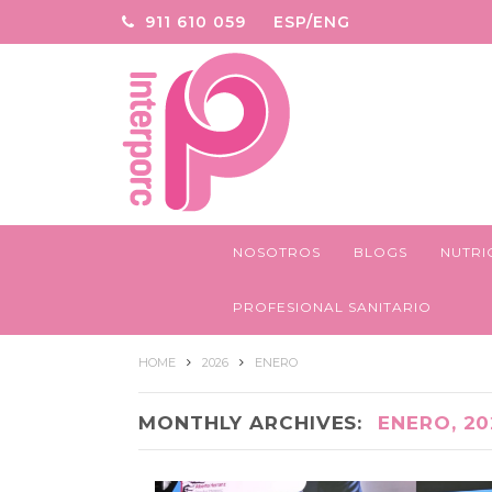
911 610 059
ESP/ENG
NOSOTROS
BLOGS
NUTRI
PROFESIONAL SANITARIO
HOME
2026
ENERO
MONTHLY ARCHIVES:
ENERO, 20