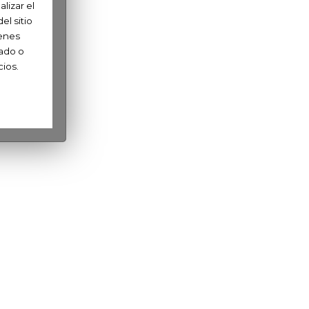
lizar el
l sitio
ienes
ado o
cios.