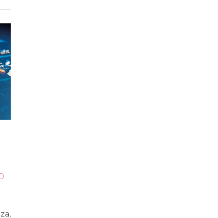
O
Y
za,