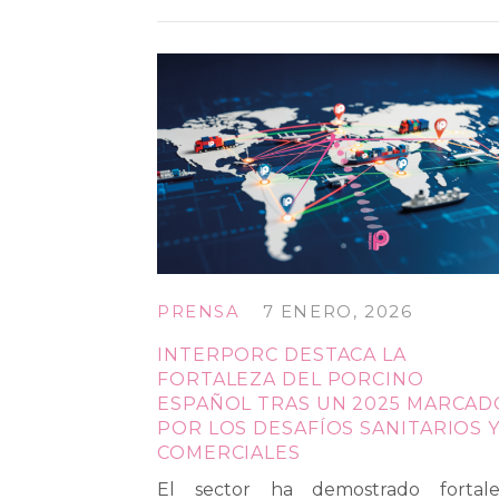
PRENSA
7 ENERO, 2026
INTERPORC DESTACA LA
FORTALEZA DEL PORCINO
ESPAÑOL TRAS UN 2025 MARCAD
POR LOS DESAFÍOS SANITARIOS 
COMERCIALES
El sector ha demostrado fortale