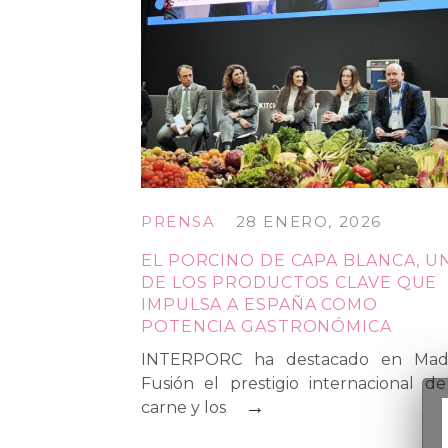
PRENSA
28 ENERO, 2026
EL PORCINO DE CAPA BLANCA, U
DE LOS PRODUCTOS CLAVE QUE
IMPULSA A ESPAÑA COMO
POTENCIA GASTRONÓMICA
INTERPORC ha destacado en Mad
Fusión el prestigio internacional de
→
carne y los