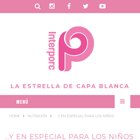
B
I
F
T
Y
u
n
a
w
o
s
s
c
i
u
c
t
e
t
t
a
a
b
t
u
r
g
o
e
b
r
o
r
e
LA ESTRELLA DE CAPA BLANCA
a
k
MENÚ
m
HOME
NUTRICIÓN
… Y EN ESPECIAL PARA LOS NIÑOS
...Y EN ESPECIAL PARA LOS NIÑOS