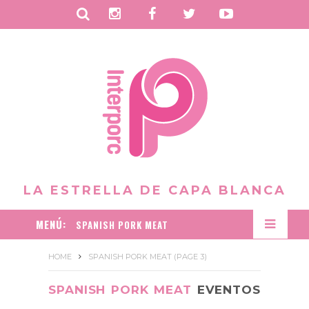
B
I
F
T
Y
u
n
a
w
o
s
s
c
i
u
c
t
e
t
t
a
a
b
t
u
r
g
o
e
b
r
o
r
e
LA ESTRELLA DE CAPA BLANCA
a
k
MENÚ:
SPANISH PORK MEAT
m
HOME
SPANISH PORK MEAT
(PAGE 3)
SPANISH PORK MEAT
EVENTOS