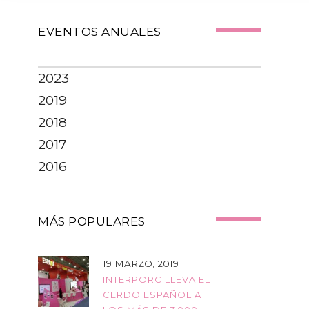
e
v
EVENTOS ANUALES
i
o
2023
2019
u
2018
s
2017
2016
MÁS POPULARES
19 MARZO, 2019
INTERPORC LLEVA EL
CERDO ESPAÑOL A