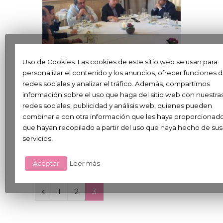
Uso de Cookies: Las cookies de este sitio web se usan para
personalizar el contenido y los anuncios, ofrecer funciones 
SPANISH PORK MEAT
5 MAYO, 2016
redes sociales y analizar el tráfico. Además, compartimos
información sobre el uso que haga del sitio web con nuestra
INTERPORC EN MÉJICO
redes sociales, publicidad y análisis web, quienes pueden
Interporc en Méjico: Gracias a sus
combinarla con otra información que les haya proporcionad
que hayan recopilado a partir del uso que haya hecho de sus
estándares de calidad y seguridad,
servicios.
→
al alto grado de
Aceptar
Leer más
P
1
2
3
r